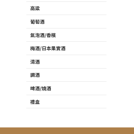
高粱
葡萄酒
氣泡酒/香檳
梅酒/日本果實酒
清酒
調酒
啤酒/燒酒
禮盒