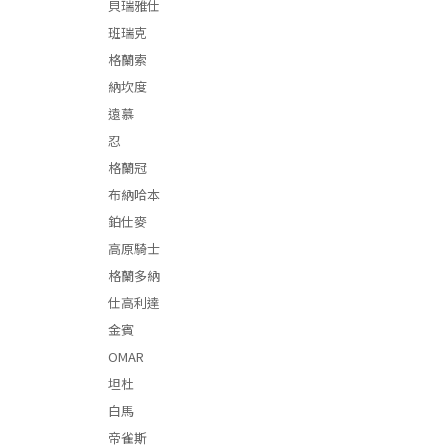
貝瑞雅仕
班瑞克
格蘭索
納坎度
遠慕
忍
格蘭冠
布納哈本
鉑仕麥
高原騎士
格蘭多納
仕高利達
金賓
OMAR
坦杜
白馬
帝雀斯