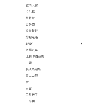
雅柏艾雷
拉佛格
費特肯
百齡罈
歐肯特軒
約翰走路
SPEY
微醺八里
比利時貓頭鷹
山崎
長濱蒸餾所
富士山麓
響
百富
三隻猴子
三得利