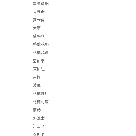
皇家禮炮
艾樂奇
麥卡倫
大摩
蘇格登
格蘭花格
格蘭菲迪
亞伯樂
艾柏迪
吉拉
波摩
格蘭哥尼
格蘭利威
慕赫
起瓦士
汀士頓
泰斯卡