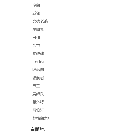
格蘭
威雀
勞德老爺
格蘭傑
白州
余市
鯨琉球
戶河內
噶瑪蘭
領航者
帝王
馬諦氏
雅沐特
督伯汀
蘇格蘭之星
白蘭地