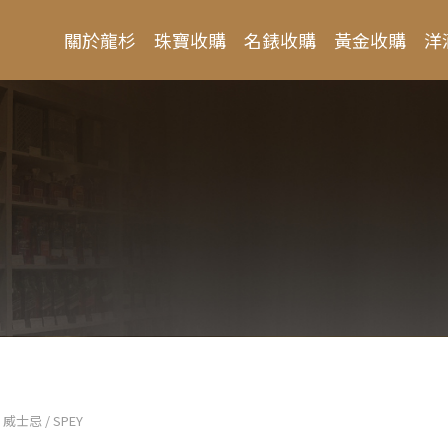
關於龍杉
珠寶收購
名錶收購
黃金收購
洋
威士忌 / SPEY