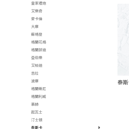
皇家禮炮
艾樂奇
麥卡倫
大摩
蘇格登
格蘭花格
格蘭菲迪
亞伯樂
艾柏迪
吉拉
波摩
泰斯
格蘭哥尼
格蘭利威
慕赫
起瓦士
汀士頓
泰斯卡