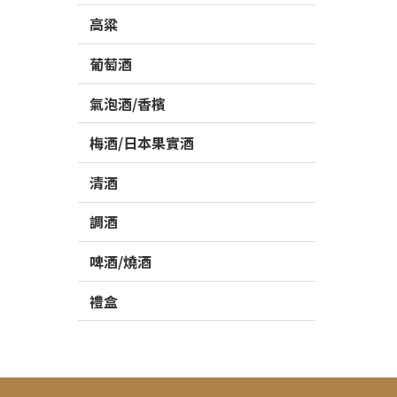
高粱
葡萄酒
氣泡酒/香檳
梅酒/日本果實酒
清酒
調酒
啤酒/燒酒
禮盒