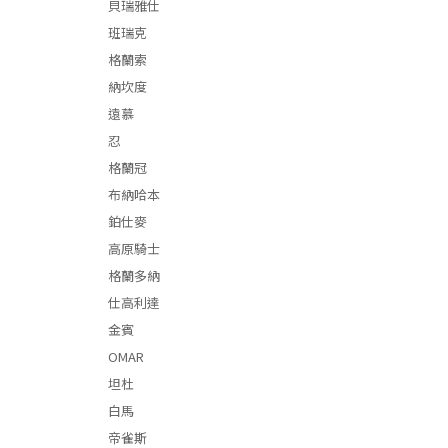
貝瑞雅仕
班瑞克
格蘭索
納坎度
遠慕
忍
格蘭冠
布納哈本
鉑仕麥
高原騎士
格蘭多納
仕高利達
金賓
OMAR
坦杜
白馬
帝雀斯