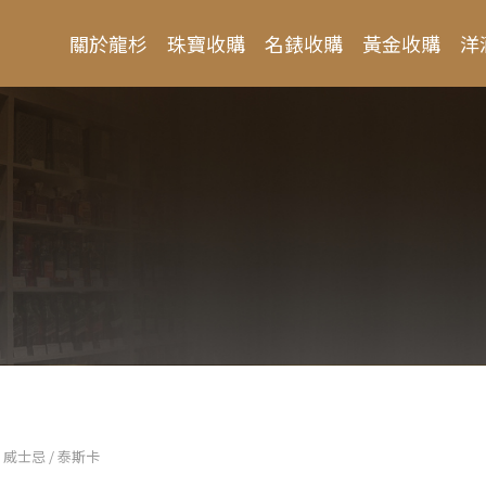
關於龍杉
珠寶收購
名錶收購
黃金收購
洋
 威士忌 / 泰斯卡