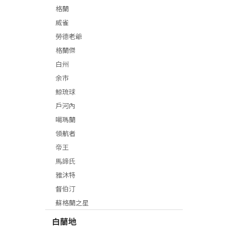
格蘭
威雀
勞德老爺
格蘭傑
白州
余市
鯨琉球
戶河內
噶瑪蘭
領航者
帝王
馬諦氏
雅沐特
督伯汀
蘇格蘭之星
白蘭地