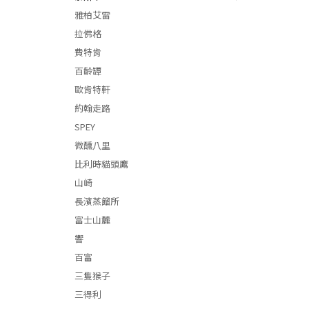
雅柏艾雷
拉佛格
費特肯
百齡罈
歐肯特軒
約翰走路
SPEY
微醺八里
比利時貓頭鷹
山崎
長濱蒸餾所
富士山麓
響
百富
三隻猴子
三得利