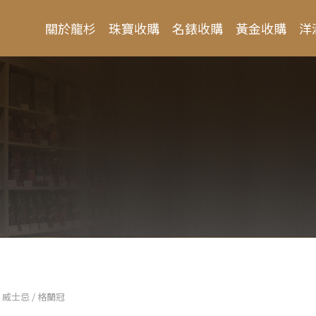
關於龍杉
珠寶收購
名錶收購
黃金收購
洋
 威士忌 / 格蘭冠