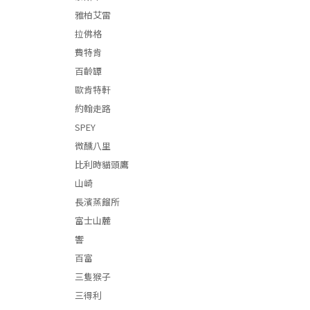
雅柏艾雷
拉佛格
費特肯
百齡罈
歐肯特軒
約翰走路
SPEY
微醺八里
比利時貓頭鷹
山崎
長濱蒸餾所
富士山麓
響
百富
三隻猴子
三得利