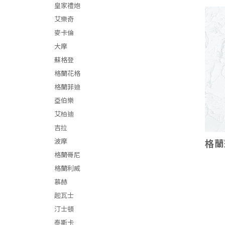
皇家禮炮
艾樂奇
麥卡倫
大摩
蘇格登
格蘭花格
格蘭菲迪
亞伯樂
艾柏迪
吉拉
波摩
格蘭
格蘭哥尼
格蘭利威
慕赫
起瓦士
汀士頓
泰斯卡