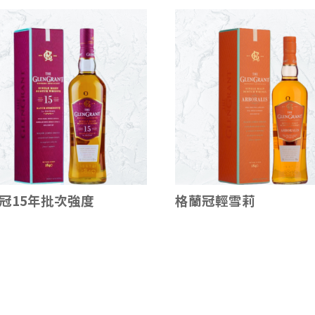
冠15年批次強度
格蘭冠輕雪莉