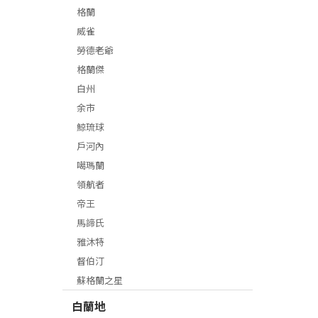
格蘭
威雀
勞德老爺
格蘭傑
白州
余市
鯨琉球
戶河內
噶瑪蘭
領航者
帝王
馬諦氏
雅沐特
督伯汀
蘇格蘭之星
白蘭地