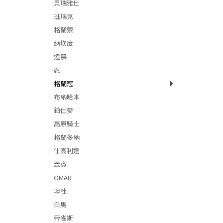
貝瑞雅仕
班瑞克
格蘭索
納坎度
遠慕
忍
格蘭冠
布納哈本
鉑仕麥
高原騎士
格蘭多納
仕高利達
金賓
OMAR
坦杜
白馬
帝雀斯