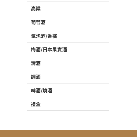
高粱
葡萄酒
氣泡酒/香檳
梅酒/日本果實酒
清酒
調酒
啤酒/燒酒
禮盒